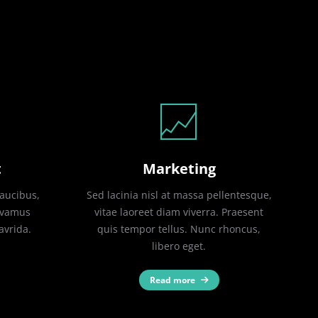
t
Marketing
faucibus,
Sed lacinia nisl at massa pellentesque,
Vivamus
vitae laoreet diam viverra. Praesent
lavrida.
quis tempor tellus. Nunc rhoncus,
libero eget.
Read more