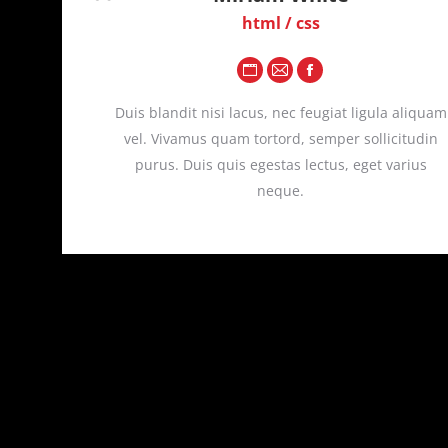
html / css
Persönlicher
E-
Facebook
Blog
Mail
l. Nullam
Duis blandit nisi lacus, nec feugiat ligula aliquam
/
 quis nec
vel. Vivamus quam tortord, semper sollicitudin
Website
purus. Duis quis egestas lectus, eget varius
neque.