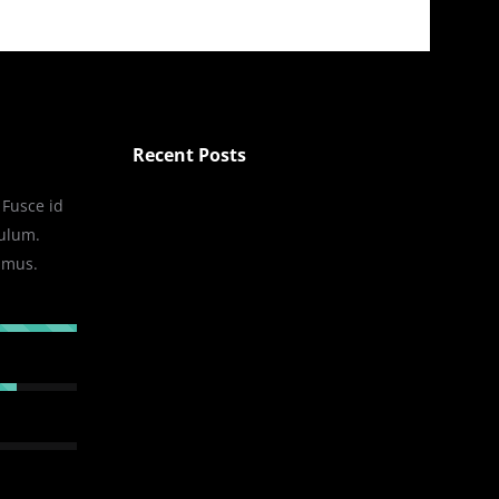
Recent Posts
Fusce id
bulum.
imus.