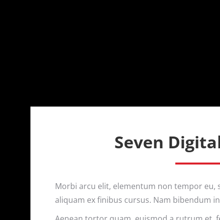
Seven Digita
Morbi arcu elit, elementum non tempor eu, su
aliquam ex finibus cursus. Nam bibendum in
Aenean tortor quam, euismod a rutrum et, feu