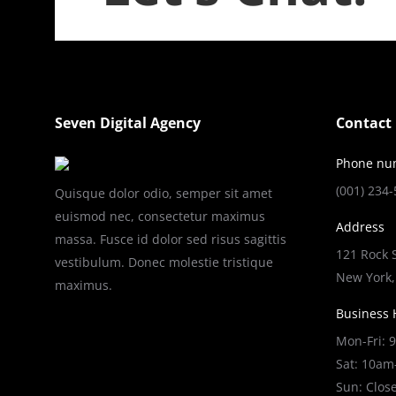
Seven Digital Agency
Contact 
Phone nu
(001) 234
Quisque dolor odio, semper sit amet
euismod nec, consectetur maximus
Address
massa. Fusce id dolor sed risus sagittis
121 Rock 
vestibulum. Donec molestie tristique
New York,
maximus.
Business 
Mon-Fri:
Sat: 10a
Sun: Clos