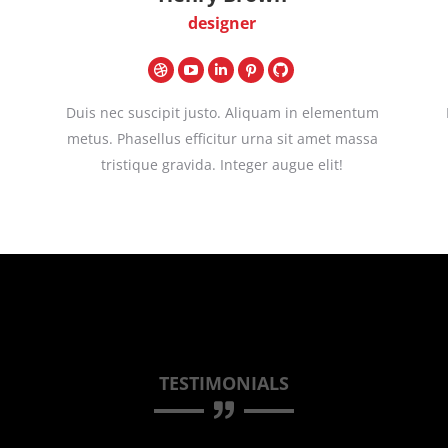
designer
Dribbble
YouTube
LinkedIn
Pinterest
GitHub
Duis nec suscipit justo. Aliquam in elementum
metus. Phasellus efficitur urna sit amet massa
tristique gravida. Integer augue elit!
TESTIMONIALS