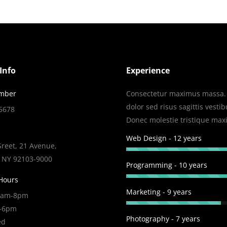
Info
Experience
mber
Consectetur maximus massa. 
dolor sed risus sagittis vesti
-5678
Donec molestie tristique max
Web Design - 12 years
Sreet, 21 Avenue,
 NY 92103-9000
Programming - 10 years
Hours
Marketing - 9 years
 9am-8pm
m-6pm
Photography - 7 years
ed