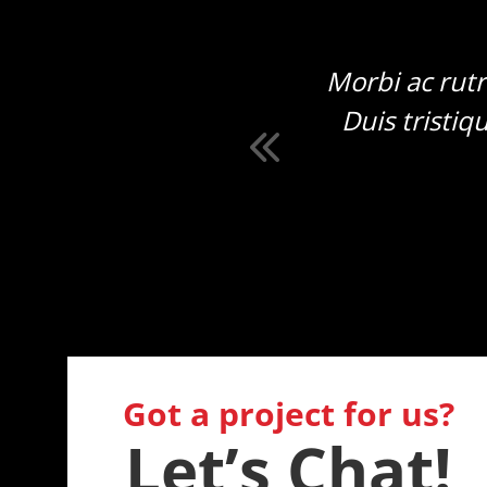
ec, consectetur
Morbi ac rut
 vestibulum. Donec
Duis tristiq
Got a project for us?
Let’s Chat!