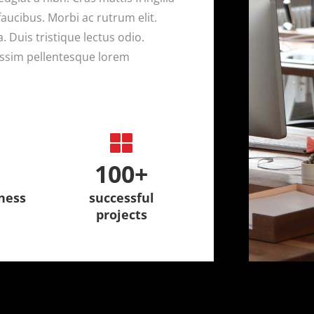
faucibus. Morbi ac rutrum elit.
Duis tristique lectus odio.
nissim pellentesque lorem
100
+
iness
successful
projects