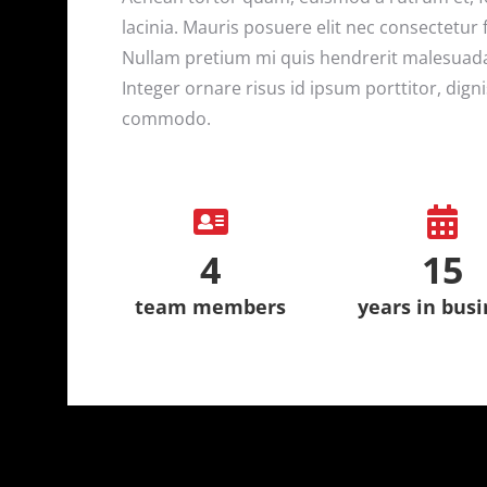
lacinia. Mauris posuere elit nec consectetur 
Nullam pretium mi quis hendrerit malesuada. 
Integer ornare risus id ipsum porttitor, dig
commodo.
4
15
team members
years in bus