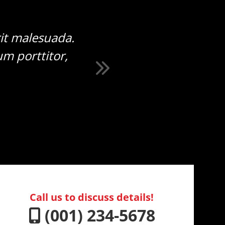
it malesuada.
Cras mattis frin
um porttitor,
faucibus. Morbi 
.
Call us to discuss details!
(001) 234-5678